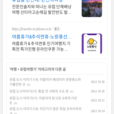
전문인솔자와 떠나는 유럽 단체배낭
여행 산티아고순례길 발칸반도 발틱
북유럽 지중해여행 유럽을 손안에!
발칸반도 북유럽 지중해 남부유럽
동유럽 세미팩제공
https://travelro-m.ybtour.co.kr
광고
여름휴가&추석연휴-노랑풍선
기획전 특가 진행
여름휴가 & 추석연휴 인기여행지 기
획전 특가진행 온라인쿠폰 가능 유
럽 일본 중국 노랑풍선 여행사 온라
인 특가전
'
여행
>
유럽여행기
' 카테고리의 다른 글
유럽 도시 이야기 (14): 이탈리아 베네치아 관광명소와
2022.10.30
가볼만한 곳
(0)
유럽 도시이야기(13): 통일 전 서독의 수도 본
2022.10.28
(0)
유럽 도시 이야기(11): 자동차의 본고장 슈투트가르
2022.10.25
트
(0)
유럽 도시 이야기 (10): 자건거가 많은 독일 프라이부르
2022.10.24
크
(0)