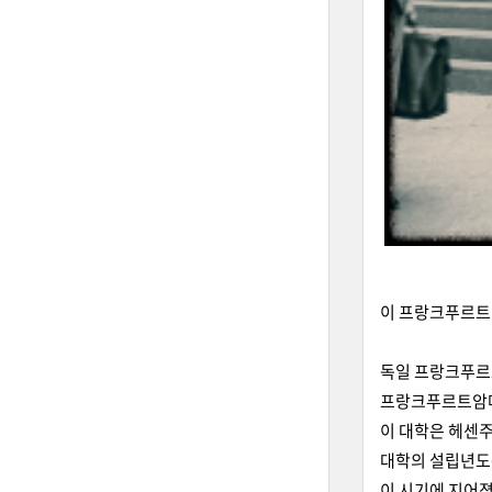
이 프랑크푸르트 
독일 프랑크푸르트 대
프랑크푸르트암마
이 대학은 헤센주
대학의 설립년도는
이 시기에 지어