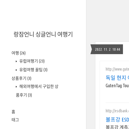
랑잠언니 싱글언니 여행기
2022. 11. 2. 10:44
여행
(26)
유럽여행기
(23)
http://www.gut
유럽여행 꿀팁
(3)
독일 현지 
상품후기
(3)
GutenTa
해외여행에서 구입한 상
품후기
(3)
http://esdbank
홈
볼프강 ES
태그
볼프강 계측기.