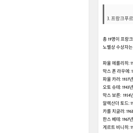
3. 프랑크푸
총 19명이 프
노벨상 수상자는
파울 에를리히: 1
막스 폰 라우에: 
파울 카러: 1937
오토 슈테: 194
막스 보른: 195
알렉산더 토드: 1
카를 치글러: 19
한스 베테: 196
게르트 비니히: 1