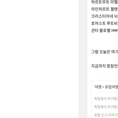
하르트무트 미헬: 
라인하르트 젤텐: 
크리스티아네 뉘슬
호어스트 루트비히
귄터 블로벨:199
그럼 오늘은 여
지금까지 랑잠언
'
여행
>
유럽여
독일에서 저가항공
독일에서 저가항공
유럽 도시 이야기 