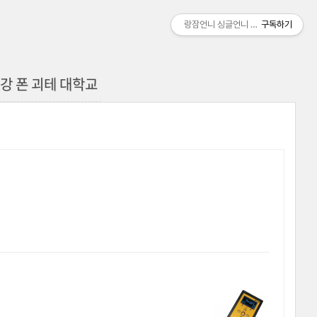
랑잠언니 싱글언니 여행기
구독하기
강 폰 괴테 대학교