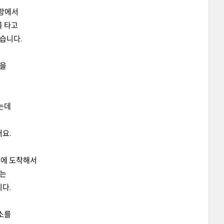
공항에서
 타고
습니다.
권을
는
는데
요.
항에 도착해서
가는
다.
소를